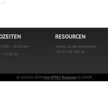
OZEITEN
RESOURCEN
o. 9:00 – 16:30 Uhr>
Telefon zu den Bürozeiten:
+43 676 96 200 54
0 – 13:30 Uhr
© YourSite 2014.
Free HTML5 Templates
by ZyPOP